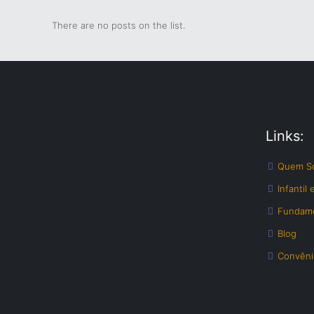
There are no posts on the list.
Links:
Quem S
Infantil
Fundame
Blog
Convêni