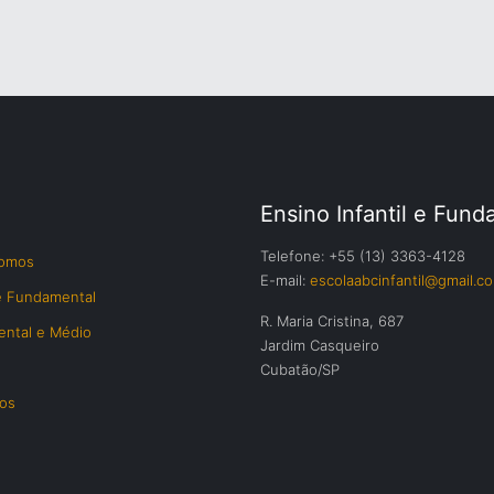
Ensino Infantil e Fund
Telefone: +55 (13) 3363-4128
omos
E-mail:
escolaabcinfantil@gmail.c
 e Fundamental
R. Maria Cristina, 687
ntal e Médio
Jardim Casqueiro
Cubatão/SP
os